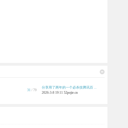
分享用了两年的一个必杀技腾讯百 ...
31
/ 79
2026-3-8 19:11
52pojie.cn