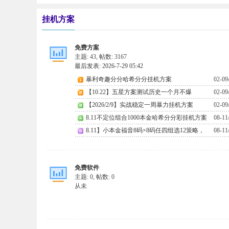
挂机方案
免费方案
主题: 43
,
帖数: 3167
腾
最后发表: 2026-7-29 05:42
暴利奇趣分分哈希分分挂机方案
02-09
【10.22】五星方案测试历史一个月不爆
02-09
【2026/2/9】实战稳定一周暴力挂机方案
02-09
8.11不定位组合1000本金哈希分分彩挂机方案
08-11
8.11】小本金福音8码×8码任四组选12策略，
08-11
300本挂机方
讯
免费软件
主题: 0
,
帖数: 0
从未