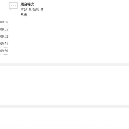
黑台曝光
主题: 0
,
帖数: 0
从未
/09:56
/09:55
/09:52
/09:51
/09:50