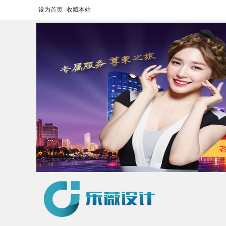
设为首页
收藏本站