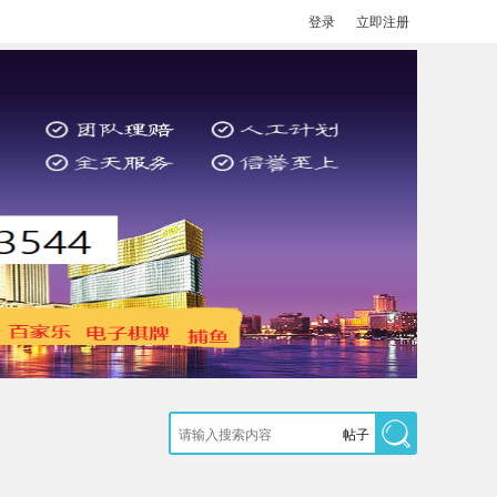
登录
立即注册
帖子
搜