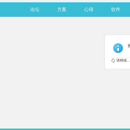
论坛
方案
心得
软件
请稍候...