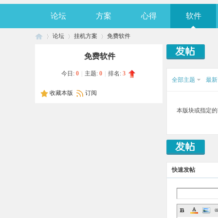
论坛
方案
心得
软件
论坛
挂机方案
免费软件
免费软件
今日:
0
|
主题:
0
|
排名:
3
奇
»
›
›
全部主题
最新
收藏本版
订阅
本版块或指定的
快速发帖
趣