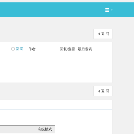
索
返 回
新窗
作者
回复/查看
最后发表
返 回
高级模式